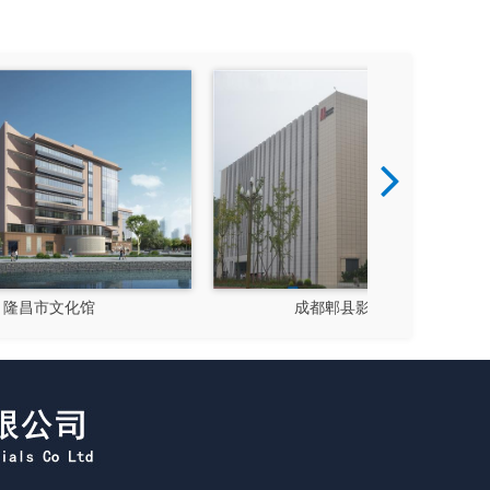
成都郫县影视硅谷
新都