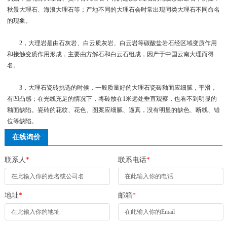
秋景大理石、海浪大理石等；产地不同的大理石会时常出现同类大理石不同命名
的现象。
2，大理岩是由石灰岩、白云质灰岩、白云岩等碳酸盐岩石经区域变质作用
和接触变质作用形成，主要由方解石和白云石组成，因产于中国云南大理而得
名。
3，大理石瓷砖挑选的时候，一般质量好的大理石瓷砖釉面应细腻，平滑，
有凹凸感；在光线充足的情况下，将砖放在1米远处垂直观察，也看不到明显的
釉面缺陷。瓷砖的花纹、花色、图案应细腻、逼真，没有明显的缺色、断线、错
位等缺陷。
在线询价
联系人
*
联系电话
*
地址
*
邮箱
*