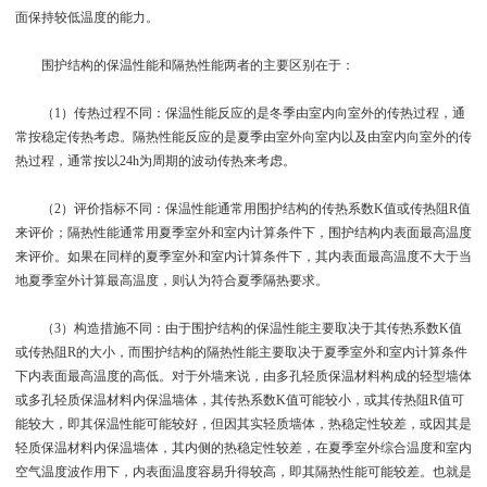
面保持较低温度的能力。
围护结构的保温性能和隔热性能两者的主要区别在于：
（1）传热过程不同：保温性能反应的是冬季由室内向室外的传热过程，通
常按稳定传热考虑。隔热性能反应的是夏季由室外向室内以及由室内向室外的传
热过程，通常按以24h为周期的波动传热来考虑。
（2）评价指标不同：保温性能通常用围护结构的传热系数K值或传热阻R值
来评价；隔热性能通常用夏季室外和室内计算条件下，围护结构内表面最高温度
来评价。如果在同样的夏季室外和室内计算条件下，其内表面最高温度不大于当
地夏季室外计算最高温度，则认为符合夏季隔热要求。
（3）构造措施不同：由于围护结构的保温性能主要取决于其传热系数K值
或传热阻R的大小，而围护结构的隔热性能主要取决于夏季室外和室内计算条件
下内表面最高温度的高低。对于外墙来说，由多孔轻质保温材料构成的轻型墙体
或多孔轻质保温材料内保温墙体，其传热系数K值可能较小，或其传热阻R值可
能较大，即其保温性能可能较好，但因其实轻质墙体，热稳定性较差，或因其是
轻质保温材料内保温墙体，其内侧的热稳定性较差，在夏季室外综合温度和室内
空气温度波作用下，内表面温度容易升得较高，即其隔热性能可能较差。也就是