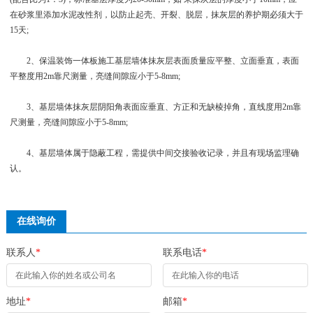
在砂浆里添加水泥改性剂，以防止起壳、开裂、脱层，抹灰层的养护期必须大于
15天;
2、保温装饰一体板施工基层墙体抹灰层表面质量应平整、立面垂直，表面
平整度用2m靠尺测量，亮缝间隙应小于5-8mm;
3、基层墙体抹灰层阴阳角表面应垂直、方正和无缺棱掉角，直线度用2m靠
尺测量，亮缝间隙应小于5-8mm;
4、基层墙体属于隐蔽工程，需提供中间交接验收记录，并且有现场监理确
认。
在线询价
联系人
*
联系电话
*
地址
*
邮箱
*